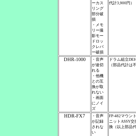
ーカス
代計3,900円）
リング
部分破
損
・メモ
リー撮
影モー
ドロッ
クレバ
ー破損
DHR-1000
・音声
ドラム組立DEH
が途切
（部品代計は
れる
・他機
との互
換が取
れない
・画面
にノイ
ズ
HDR-FX7
・音声
FP-482マウン
が記録
ニットASSY交換
されな
換（以上部品代計
い