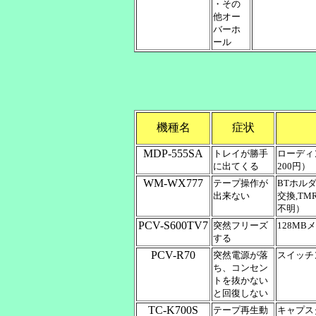
・その
他オー
バーホ
ール
機種名
症状
MDP-555SA
トレイが勝手
ローディ
に出てくる
200円）
WM-WX777
テープ操作が
BTホルダ
出来ない
交換,T
不明）
PCV-S600TV7
突然フリーズ
128MB
する
PCV-R70
突然電源が落
スイッチ
ち、コンセン
トを抜かない
と回復しない
TC-K700S
テープ再生動
キャプス