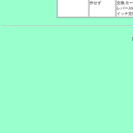
作せず
交換,モ
レバーA
イッチ交