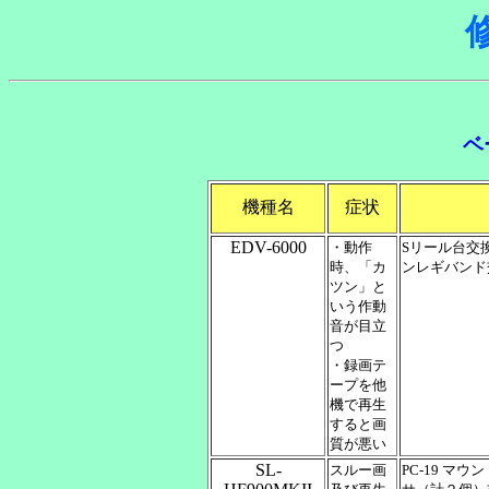
ベ
機種名
症状
EDV-6000
・動作
Sリール台交換
時、「カ
ンレギバンド
ツン」と
いう作動
音が目立
つ
・録画テ
ープを他
機で再生
すると画
質が悪い
SL-
スルー画
PC-19 マ