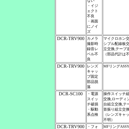
ない
・イジ
ェクト
不良
・画面
にノイ
ズ
DCR-TRV900
カメラ
マイクロホン交換
撮影時
シブル配線板交
録音レ
立交換,テープ
ベル不
（部品代計は
良
DCR-TRV900
レンズ
MFリングAS
キャッ
プ固定
部品脱
落
DCR-SC100
・電源
操作スイッチ組立
スイッ
交換,ローディ
チ破損
台組立交換,テ
・駆動
首振り組立交換
系点検
（レンズキャッ
不明）
DCR-TRV900
・フォ
MFリングAS