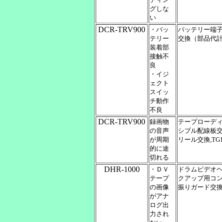
グしな
い
DCR-TRV900
・バッ
バッテリー端子
テリー
交換（部品代
装着部
接触不
良
・イジ
ェクト
スイッ
チ動作
不良
DCR-TRV900
録画物
テープローディ
の音声
シブル配線板交
が周期
リール交換,T
的に途
切れる
DHR-1000
・ＤＶ
ドラムビデオヘッ
テープ
クアップ用コン
の画像
振りガード交換
がアナ
ログ出
力され