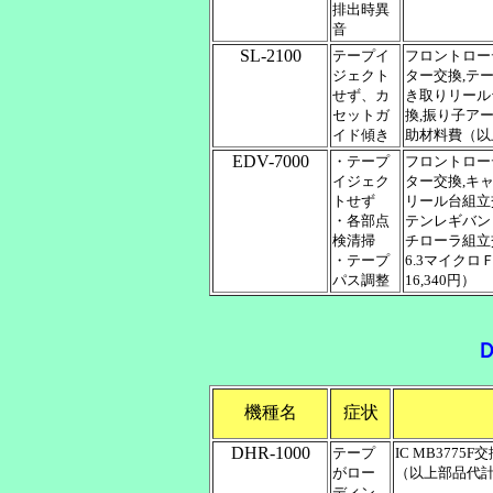
排出時異
音
SL-2100
テープイ
フロントロー
ジェクト
ター交換,テ
せず、カ
き取りリール
セットガ
換,振り子ア
イド傾き
助材料費（以上
EDV-7000
・テープ
フロントロー
イジェク
ター交換,キ
トせず
リール台組立
・各部点
テンレギバン
検清掃
チローラ組立
・テープ
6.3マイク
パス調整
16,340円）
機種名
症状
DHR-1000
テープ
IC MB377
がロー
（以上部品代計7
ディン