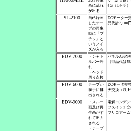
HF900MKII
及び再生
サ（計２個）
画に乱れ
代計は不明）
が出る
SL-2100
自己録画
DCモーター
したテー
品代計7,100
プの再生
時に「プ
チッ」と
いうノイ
ズが入る
EDV-7000
・シャト
パネルASS
ルバー外
（部品代は無
れ
・ヘッド
周り点検
EDV-6000
テープが
DCモータ交
勝手に排
チ交換（以上部
出される
EDV-9000
・スルー
電解コンデン
画及び再
フスイッチ交
生画がず
フリコアーム
れて出力
される
・テープ