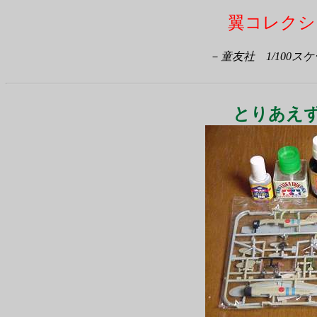
翼コレクシ
－
童友社 1/100
とりあえ