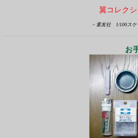
翼コレクシ
－
童友社 1/100
お