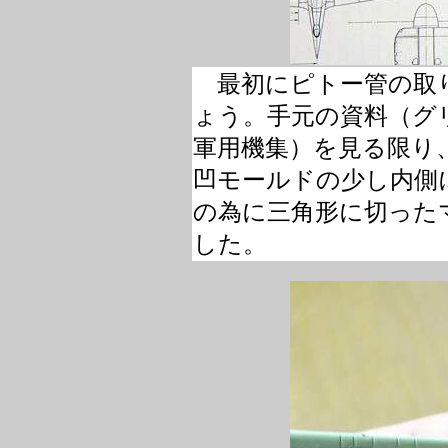
最初にピトー管の取
ょう。手元の資料（グ
軍用機集）を見る限り
凹モールドの少し内側
の為に三角形に切った
した。