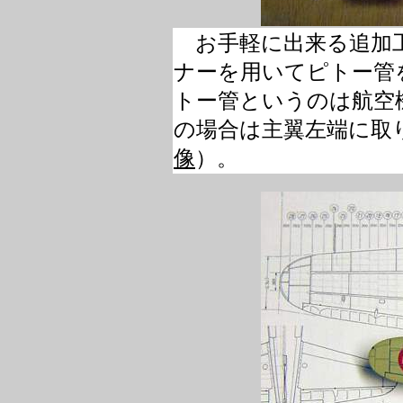
お手軽に出来る追加
ナーを用いてピトー管
トー管というのは航空
の場合は主翼左端に取
像
）。