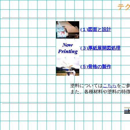
テ
(１)図面と設計
(３)厚紙展開図処理
(５)骨格の製作
塗料については
こちら
をご
また、各種材料や塗料の特